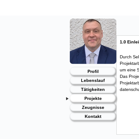
Skip
to
content
1.0 Einle
Durch Selb
Projektar
um eine S
Profil
Das Proje
Lebenslauf
Projektar
datenschu
Tätigkeiten
Projekte
Zeugnisse
Kontakt