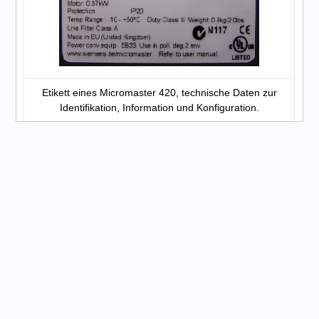
Etikett eines Micromaster 420, technische Daten zur
Identifikation, Information und Konfiguration.
Die Hardwarekonfiguration findet im Programm Step 7 V.5.3
statt. Diese Konfiguration ist notwendig, damit Bauteile und
die CPU der SPS einwandfrei mit dem Micromaster 420
über das PROFIBUS-DP Netz kommunizieren können. Die
Konfiguration erfolgt über ein Raster, das wie ein Regal
(Tabelle) aufgebaut ist. Die notwendigen Bauteile können
über einen Hardwarekatalog, der im Programm integriert ist,
abgerufen werden. Die Konfiguration der einzelnen
Komponenten erfordert mehrere Details; es sind
Modellnummer, Bestellnummer und technische Daten der
Bauteile anzugeben, welche sich im Handbuch oder auf
Etiketten befinden, die auf die Geräte geklebt wurden, oder
die direkt auf die Geräte aufgedruckt wurden. Falls die