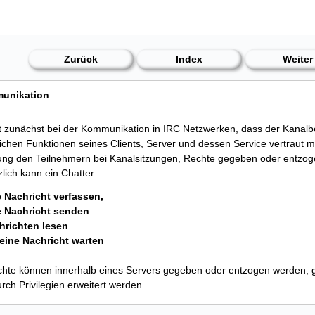
Zurück
Index
Weiter
unikation
st zunächst bei der Kommunikation in IRC Netzwerken, dass der Kanalbe
chen Funktionen seines Clients, Server und dessen Service vertraut m
ng den Teilnehmern bei Kanalsitzungen, Rechte gegeben oder entzog
lich kann ein Chatter:
e Nachricht verfassen,
e Nachricht senden
hrichten lesen
 eine Nachricht warten
hte können innerhalb eines Servers gegeben oder entzogen werden,
rch Privilegien erweitert werden.
n der Rang eines IRC-Operators verteilt werden, kurz IRC-Op. IRC-Op