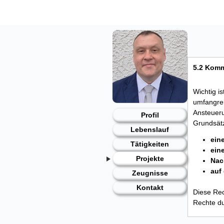
Skip
to
content
5.2 Komm
Wichtig i
umfangrei
Ansteueru
Profil
Grundsätz
Lebenslauf
ein
Tätigkeiten
ein
Projekte
Nac
auf
Zeugnisse
Kontakt
Diese Rec
Rechte du
Z. B. kan