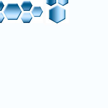
aben dies sind, und
mals gibt es
ungen, einige davon
eb stören
dministrator und
ressantes Thema gesetzt
gsschreiben verwendet
eit kann Künstliche
rden, wie z. B. ein
mentarfunktion. Die
e recht umständliche
lefonaten. Allerdings
mündlichen Gespräch