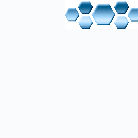
Aufgaben 
welche Pri
verschied
sind:
übe
grö
Maß
im 
Weitere R
Netzwerk 
Bei der K
wird. Es 
werden. W
Intellige
Trivia / 
Verfügbar
Wenn die 
Kommunika
bringt de