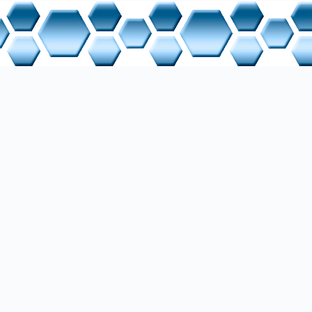
im Betrieb eines IRC-Servers bzw. IRC-Netzwerkes wahr. Welche Aufg
vilegien ein IRC-Op hat, ist von Netz zu Netz sehr unterschiedlich. Oft
ene Typen von IRC-Ops mit unterschiedlichen Aufgaben und Berechtig
r die Einhaltung der Regeln des IRC-Netzes zu wachen
ßere Differenzen zwischen Benutzern zu schlichten
nahmen gegen Teilnehmer/IRC-Clients zu ergreifen, die den Betri
Bedarfsfall Verbindungen zwischen IRC-Servern herstellen
änge wären: Half Operator, Local Operator, Global Operator, Service A
Administrator.
analgestaltung ist darauf zu achten, dass ein angemessenes und inte
können automatisierte Scripte für Begrüßungsschreiben oder Einladun
ichtig ist auch, dass ein gewisser Service gewahrt wird. Bei Abwesenh
nz Abhilfe schaffen, zudem können Scripte zu Unterhaltung eingesetzt we
Quiz. Weitere Möglichkeiten bietet eine Webpräsenz mit Forum und Kom
keit ist darüber hinaus trotzdem unerlässlich.
Rahmenbedingungen betrachtet werden, so erscheint das Chatten ein
tionsform zu sein, verglichen mit einem mündlichen Gespräch oder Te
r Chat gerade aufgrund der Schriftlichkeit Mehrwerte gegenüber dem 