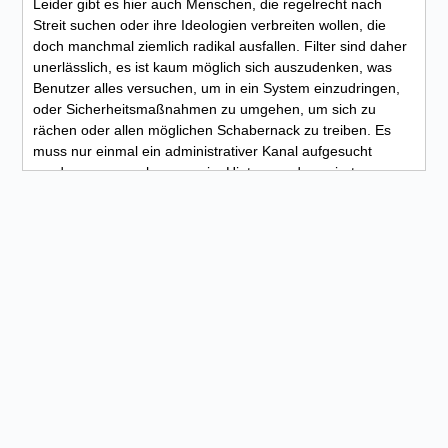
Leider gibt es hier auch Menschen, die regelrecht nach
Streit suchen oder ihre Ideologien verbreiten wollen, die
doch manchmal ziemlich radikal ausfallen. Filter sind daher
unerlässlich, es ist kaum möglich sich auszudenken, was
Benutzer alles versuchen, um in ein System einzudringen,
oder Sicherheitsmaßnahmen zu umgehen, um sich zu
rächen oder allen möglichen Schabernack zu treiben. Es
muss nur einmal ein administrativer Kanal aufgesucht
werden, um zu sehen, was im Hintergrund passiert,
Administratoren können kaum so schnell reagieren, wie
neue Schadsoftware und Drohnen verbreitet werden. Und
dabei bleiben viele illegale Verbindungen unentdeckt.
Genau an dieser Stelle sprechen Filterskripte an, die z. B.
auf regulären Ausdrücken basieren und die entsprechende
Hinweise an Personen ausgeben, Warnungen aufzeigen
und Sperren verhängen. Um auf Verbindungsebene in
einem IRC Kanal für Sicherheit zu sorgen kommen weitere
automatisierte Skripte zum Einsatz. Sie erlauben alle
eingehenden und ausgehenden Nutzer, Bots und Drohnen
an ihren Verbindungskriterien z.B. IP-Adresse, Nicknamen
oder Ident zu filtern. Für Serverbesitzer kann auch eine
Schwarze Liste mit eingebunden werden, wo alle